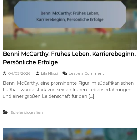
Benni McCarthy: Frühes Leben, Karrierebeginn,
Persönliche Erfolge
o
04/03/2026
Lila Nkosi
Leave a Comment
n
Benni McCarthy, eine prominente Figur im südafrikanischen
B
Fußball, wurde stark von seinen frühen Lebenserfahrungen
e
n
und einer großen Leidenschaft für den […]
n
i
Spielerbiografien
M
c
C
a
r