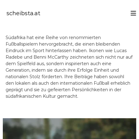
S
k
scheibsta.at
i
p
t
o
Südafrika hat eine Reihe von renommierten
c
Fußballspielern hervorgebracht, die einen bleibenden
o
Eindruck im Sport hinterlassen haben. Ikonen wie Lucas
n
Radebe und Benni McCarthy zeichneten sich nicht nur auf
t
dem Spielfeld aus, sondern inspirierten auch eine
e
Generation, indem sie durch ihre Erfolge Einheit und
n
nationalen Stolz förderten. Ihre Beiträge haben sowohl
t
den lokalen als auch den internationalen Fußball erheblich
geprägt und sie zu gefeierten Persönlichkeiten in der
südafrikanischen Kultur gemacht.