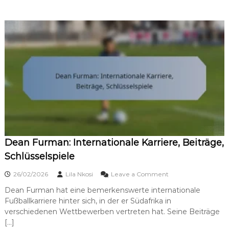
a
n
u
d
:
e
A
S
u
p
s
i
z
e
e
l
i
e
c
,
h
A
n
n
u
e
n
r
g
k
Dean Furman: Internationale Karriere, Beiträge,
e
e
n
n
Schlüsselspiele
,
n
V
u
o
26/02/2026
Lila Nkosi
Leave a Comment
e
n
n
r
Dean Furman hat eine bemerkenswerte internationale
g
D
e
Fußballkarriere hinter sich, in der er Südafrika in
e
i
a
verschiedenen Wettbewerben vertreten hat. Seine Beiträge
n
n
[…]
s
F