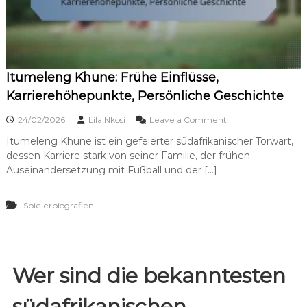
i
N
o
a
n
t
a
i
l
o
e
n
E
Itumeleng Khune: Frühe Einflüsse,
a
i
l
Karrierehöhepunkte, Persönliche Geschichte
n
m
s
a
o
24/02/2026
Lila Nkosi
Leave a Comment
ä
n
n
t
n
Itumeleng Khune ist ein gefeierter südafrikanischer Torwart,
I
z
s
dessen Karriere stark von seiner Familie, der frühen
t
e
c
u
Auseinandersetzung mit Fußball und der […]
,
h
m
V
a
e
e
f
Spielerbiografien
l
r
t
e
e
s
n
i
b
g
n
e
K
s
r
h
Wer sind die bekanntesten
e
u
u
r
f
n
f
u
südafrikanischen
e