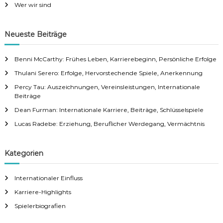
Wer wir sind
ö
s
h
e
Neueste Beiträge
p
n
u
n
Benni McCarthy: Frühes Leben, Karrierebeginn, Persönliche Erfolge
a
k
t
Thulani Serero: Erfolge, Hervorstechende Spiele, Anerkennung
e
v
Percy Tau: Auszeichnungen, Vereinsleistungen, Internationale
,
Beiträge
P
i
e
Dean Furman: Internationale Karriere, Beiträge, Schlüsselspiele
r
Lucas Radebe: Erziehung, Beruflicher Werdegang, Vermächtnis
s
g
ö
n
a
l
Kategorien
i
c
t
Internationaler Einfluss
h
e
Karriere-Highlights
i
G
e
Spielerbiografien
s
o
c