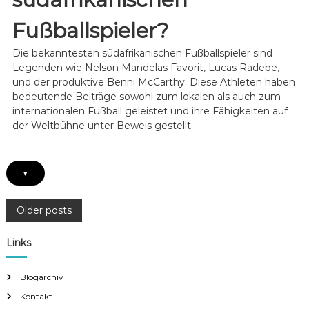
o
n
:
l
g
F
Fußballspieler?
g
e
r
e
n
ü
Die bekanntesten südafrikanischen Fußballspieler sind
,
h
L
Legenden wie Nelson Mandelas Favorit, Lucas Radebe,
e
e
und der produktive Benni McCarthy. Diese Athleten haben
E
i
bedeutende Beiträge sowohl zum lokalen als auch zum
i
s
n
internationalen Fußball geleistet und ihre Fähigkeiten auf
t
f
der Weltbühne unter Beweis gestellt.
u
l
n
ü
g
s
e
s
▾
n
e
,
,
E
P
K
Older posts
i
a
n
r
o
f
Links
r
l
i
u
s
e
s
Blogarchiv
r
s
e
Kontakt
t
h