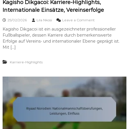
e
Kagisho Dikgacoi: Karriere-Highlights,
l
-
e
Internationale Einsätze, Vereinserfolge
M
b
e
e
o
25/02/2026
Lila Nkosi
Leave a Comment
i
n
n
l
Kagisho Dikgacoi ist ein ausgezeichneter professioneller
K
e
Fußballspieler, dessen Karriere durch bemerkenswerte
a
n
g
Erfolge auf Vereins- und internationaler Ebene geprägt ist.
s
i
Mit […]
t
s
e
h
i
o
Karriere-Highlights
n
D
e
i
,
k
B
g
e
a
d
c
e
o
u
i
t
:
e
K
n
a
d
r
e
r