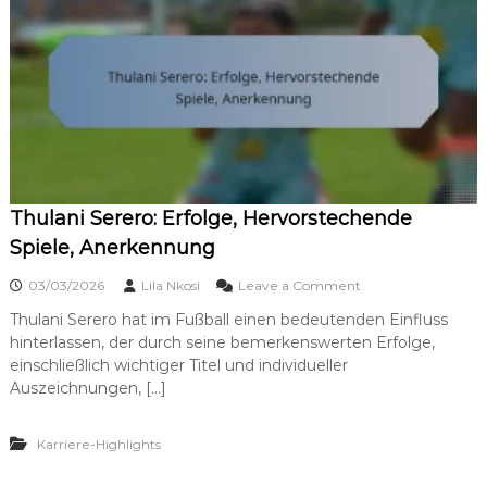
t
h
y
:
F
r
ü
h
e
s
L
Thulani Serero: Erfolge, Hervorstechende
e
b
Spiele, Anerkennung
e
n
o
03/03/2026
Lila Nkosi
Leave a Comment
,
n
K
Thulani Serero hat im Fußball einen bedeutenden Einfluss
T
a
hinterlassen, der durch seine bemerkenswerten Erfolge,
h
r
u
einschließlich wichtiger Titel und individueller
r
l
Auszeichnungen, […]
i
a
e
n
r
i
Karriere-Highlights
e
S
b
e