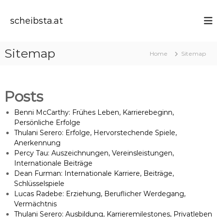
S
k
scheibsta.at
i
p
t
Sitemap
Home
Sitemap
o
c
o
n
Posts
t
e
Benni McCarthy: Frühes Leben, Karrierebeginn,
n
Persönliche Erfolge
t
Thulani Serero: Erfolge, Hervorstechende Spiele,
Anerkennung
Percy Tau: Auszeichnungen, Vereinsleistungen,
Internationale Beiträge
Dean Furman: Internationale Karriere, Beiträge,
Schlüsselspiele
Lucas Radebe: Erziehung, Beruflicher Werdegang,
Vermächtnis
Thulani Serero: Ausbildung, Karrieremilestones, Privatleben