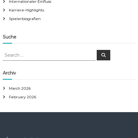
Internationaler Einfluss
Karriere-Highlights
Spielerbiografien
Suche
S
S
e
e
a
a
r
c
r
Archiv
h
c
h
March 2026
f
February 2026
o
r
: