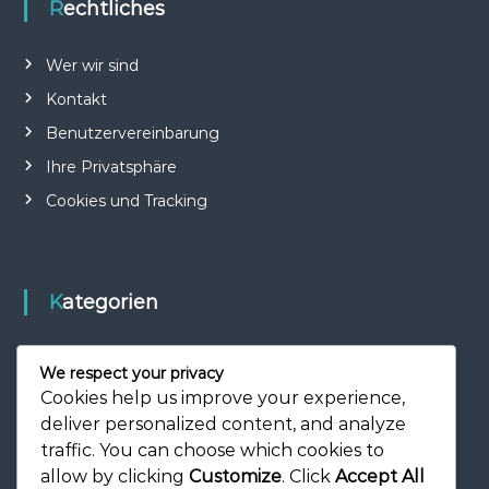
Rechtliches
Wer wir sind
Kontakt
Benutzervereinbarung
Ihre Privatsphäre
Cookies und Tracking
Kategorien
Internationaler Einfluss
We respect your privacy
Karriere-Highlights
Cookies help us improve your experience,
deliver personalized content, and analyze
Spielerbiografien
traffic. You can choose which cookies to
allow by clicking
Customize
. Click
Accept All