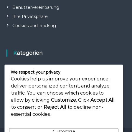
Benutzervereinbarung
Ihre Privatsphäre
Cookies und Tracking
Kategorien
Internationaler Einfluss
We respect your privacy
Karriere-Highlights
Cookies help us improve your experience,
deliver personalized content, and analyze
Spielerbiografien
traffic. You can choose which cookies to
allow by clicking
Customize
. Click
Accept All
to consent or
Reject All
to decline non-
essential cookies.
Customize