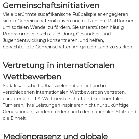
Gemeinschaftsinitiativen
e
L
Viele berühmte südafrikanische Fußballspieler engagieren
e
sich in Gemeinschaftsinitiativen und nutzen ihre Plattformen,
i
um sozialen Wandel zu fördern. Sie unterstützen häufig
s
t
Programme, die sich auf Bildung, Gesundheit und
u
Jugendentwicklung konzentrieren, und helfen,
n
benachteiligte Gemeinschaften im ganzen Land zu stärken.
g
e
n
Vertretung in internationalen
,
E
Wettbewerben
i
n
Südafrikanische Fußballspieler haben ihr Land in
f
verschiedenen internationalen Wettbewerben vertreten,
l
darunter die FIFA-Weltmeisterschaft und kontinentalen
u
Turnieren. Ihre Leistungen inspirieren nicht nur zukünftige
s
s
Generationen, sondern fördern auch den nationalen Stolz und
die Einheit.
Medienpräsenz und globale