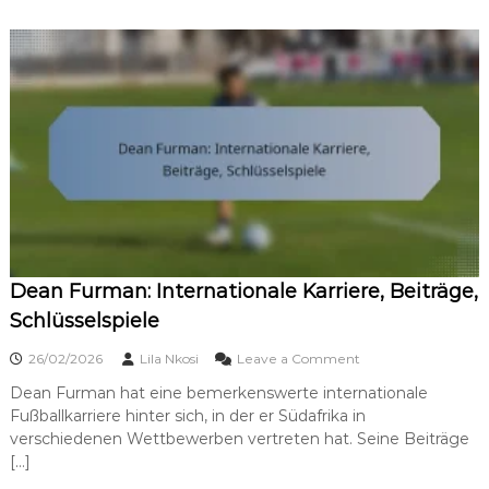
Dean Furman: Internationale Karriere, Beiträge,
Schlüsselspiele
o
26/02/2026
Lila Nkosi
Leave a Comment
n
Dean Furman hat eine bemerkenswerte internationale
D
Fußballkarriere hinter sich, in der er Südafrika in
e
a
verschiedenen Wettbewerben vertreten hat. Seine Beiträge
n
[…]
F