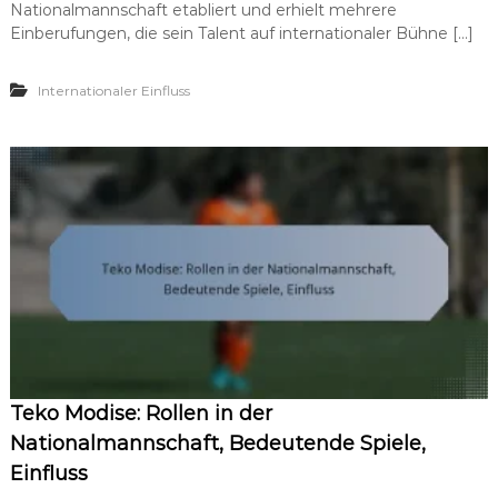
e
Nationalmannschaft etabliert und erhielt mehrere
i
r
y
Einberufungen, die sein Talent auf internationaler Bühne […]
e
a
,
a
B
Internationaler Einfluss
d
e
N
i
o
t
r
r
o
ä
d
g
i
e
e
,
n
S
:
c
N
h
a
l
t
ü
i
s
o
s
n
e
Teko Modise: Rollen in der
a
l
l
Nationalmannschaft, Bedeutende Spiele,
s
m
p
Einfluss
a
i
n