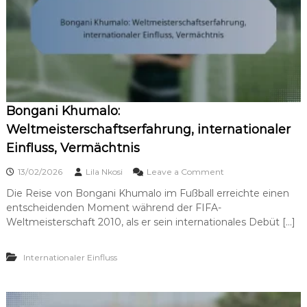
:
s
R
z
o
e
l
i
l
c
e
h
i
n
n
u
d
n
Bongani Khumalo:
e
g
Weltmeisterschaftserfahrung, internationaler
r
e
N
n
Einfluss, Vermächtnis
a
,
t
V
o
13/02/2026
Lila Nkosi
Leave a Comment
i
e
n
Die Reise von Bongani Khumalo im Fußball erreichte einen
o
r
B
n
e
entscheidenden Moment während der FIFA-
o
a
i
n
Weltmeisterschaft 2010, als er sein internationales Debüt […]
l
n
g
m
s
a
a
b
Internationaler Einfluss
n
n
e
i
n
i
K
s
t
h
c
r
u