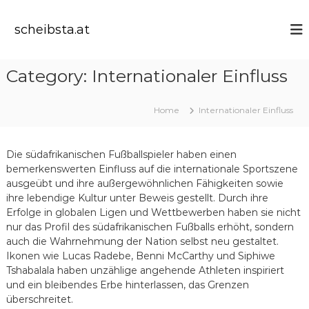
S
k
scheibsta.at
i
p
t
Category:
Internationaler Einfluss
o
c
o
Home
Internationaler Einfluss
n
t
e
Die südafrikanischen Fußballspieler haben einen
n
bemerkenswerten Einfluss auf die internationale Sportszene
t
ausgeübt und ihre außergewöhnlichen Fähigkeiten sowie
ihre lebendige Kultur unter Beweis gestellt. Durch ihre
Erfolge in globalen Ligen und Wettbewerben haben sie nicht
nur das Profil des südafrikanischen Fußballs erhöht, sondern
auch die Wahrnehmung der Nation selbst neu gestaltet.
Ikonen wie Lucas Radebe, Benni McCarthy und Siphiwe
Tshabalala haben unzählige angehende Athleten inspiriert
und ein bleibendes Erbe hinterlassen, das Grenzen
überschreitet.