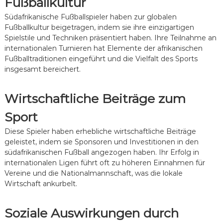
Fußballkultur
a
ü
l
h
Südafrikanische Fußballspieler haben zur globalen
m
r
Fußballkultur beigetragen, indem sie ihre einzigartigen
a
u
Spielstile und Techniken präsentiert haben. Ihre Teilnahme an
n
n
internationalen Turnieren hat Elemente der afrikanischen
n
g
Fußballtraditionen eingeführt und die Vielfalt des Sports
s
insgesamt bereichert.
c
h
a
Wirtschaftliche Beiträge zum
f
t
Sport
,
H
Diese Spieler haben erhebliche wirtschaftliche Beiträge
e
geleistet, indem sie Sponsoren und Investitionen in den
r
v
südafrikanischen Fußball angezogen haben. Ihr Erfolg in
o
internationalen Ligen führt oft zu höheren Einnahmen für
r
Vereine und die Nationalmannschaft, was die lokale
r
Wirtschaft ankurbelt.
a
g
e
Soziale Auswirkungen durch
n
d