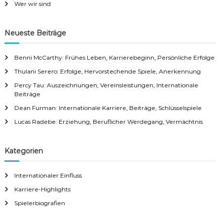
Wer wir sind
s
Neueste Beiträge
n
Benni McCarthy: Frühes Leben, Karrierebeginn, Persönliche Erfolge
a
Thulani Serero: Erfolge, Hervorstechende Spiele, Anerkennung
v
Percy Tau: Auszeichnungen, Vereinsleistungen, Internationale
Beiträge
i
Dean Furman: Internationale Karriere, Beiträge, Schlüsselspiele
Lucas Radebe: Erziehung, Beruflicher Werdegang, Vermächtnis
g
a
Kategorien
t
Internationaler Einfluss
Karriere-Highlights
i
Spielerbiografien
o