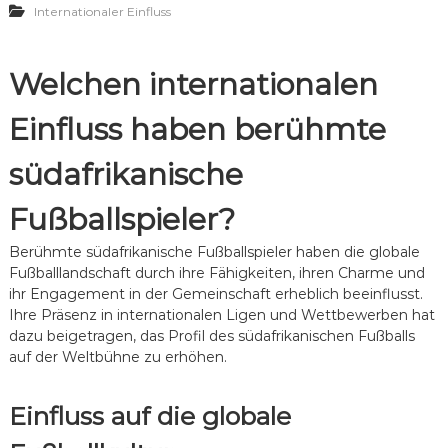
i
Internationaler Einfluss
B
u
n
i
f
f
l
t
l
l
r
Welchen internationalen
u
i
i
s
a
t
s
Einfluss haben berühmte
t
t
,
:
e
V
B
,
südafrikanische
e
e
S
r
i
c
m
Fußballspieler?
t
h
ä
r
l
c
ä
ü
Berühmte südafrikanische Fußballspieler haben die globale
h
g
s
Fußballlandschaft durch ihre Fähigkeiten, ihren Charme und
t
e
s
n
ihr Engagement in der Gemeinschaft erheblich beeinflusst.
z
e
i
Ihre Präsenz in internationalen Ligen und Wettbewerben hat
u
l
s
dazu beigetragen, das Profil des südafrikanischen Fußballs
r
-
N
T
auf der Weltbühne zu erhöhen.
a
o
t
r
i
e
Einfluss auf die globale
o
,
n
F