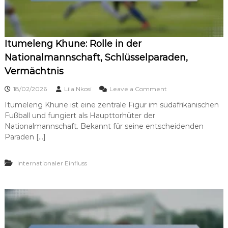
s
:
i
i
K
s
v
a
s
r
t
Itumeleng Khune: Rolle in der
r
ä
i
Nationalmannschaft, Schlüsselparaden,
r
e
k
Vermächtnis
r
e
e
o
-
18/02/2026
Lila Nkosi
Leave a Comment
n
M
Itumeleng Khune ist eine zentrale Figur im südafrikanischen
I
e
Fußball und fungiert als Haupttorhüter der
t
i
u
l
Nationalmannschaft. Bekannt für seine entscheidenden
m
e
Paraden […]
e
n
l
s
e
t
Internationaler Einfluss
n
e
g
i
K
n
h
e
u
,
n
A
e
u