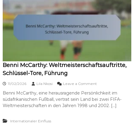
h
ä
m
a
g
a
f
e
l
t
o
,
:
S
W
c
e
h
l
l
t
ü
m
s
e
s
Benni McCarthy: Weltmeisterschaftsauftritte,
i
e
s
Schlüssel-Tore, Führung
l
t
p
e
o
11/02/2026
Lila Nkosi
Leave a Comment
a
r
n
r
s
Benni McCarthy, eine herausragende Persönlichkeit im
B
a
c
südafrikanischen Fußball, vertrat sein Land bei zwei FIFA-
e
d
h
n
Weltmeisterschaften in den Jahren 1998 und 2002. […]
e
a
n
n
f
i
,
t
Internationaler Einfluss
M
V
s
c
e
e
C
r