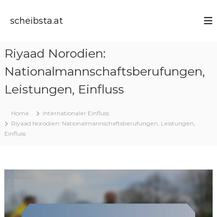
S
k
scheibsta.at
i
p
t
Riyaad Norodien:
o
c
Nationalmannschaftsberufungen,
o
n
Leistungen, Einfluss
t
e
Home
Internationaler Einfluss
n
Riyaad Norodien: Nationalmannschaftsberufungen, Leistungen,
t
Einfluss