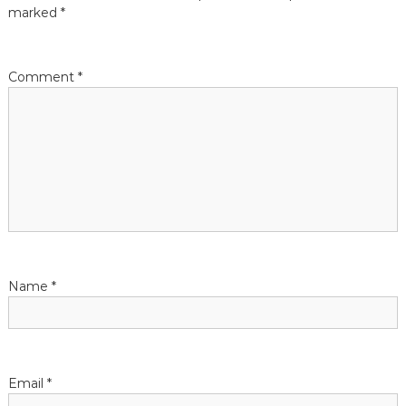
a
marked
*
v
Comment
*
i
g
a
t
i
Name
*
o
n
Email
*