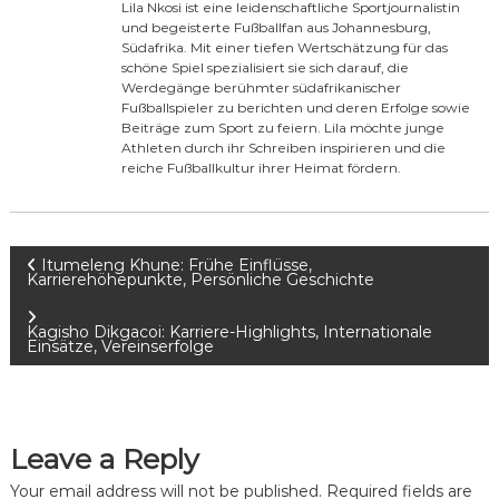
Lila Nkosi ist eine leidenschaftliche Sportjournalistin
und begeisterte Fußballfan aus Johannesburg,
Südafrika. Mit einer tiefen Wertschätzung für das
schöne Spiel spezialisiert sie sich darauf, die
Werdegänge berühmter südafrikanischer
Fußballspieler zu berichten und deren Erfolge sowie
Beiträge zum Sport zu feiern. Lila möchte junge
Athleten durch ihr Schreiben inspirieren und die
reiche Fußballkultur ihrer Heimat fördern.
P
Itumeleng Khune: Frühe Einflüsse,
Karrierehöhepunkte, Persönliche Geschichte
o
Kagisho Dikgacoi: Karriere-Highlights, Internationale
Einsätze, Vereinserfolge
s
t
Leave a Reply
n
Your email address will not be published.
Required fields are