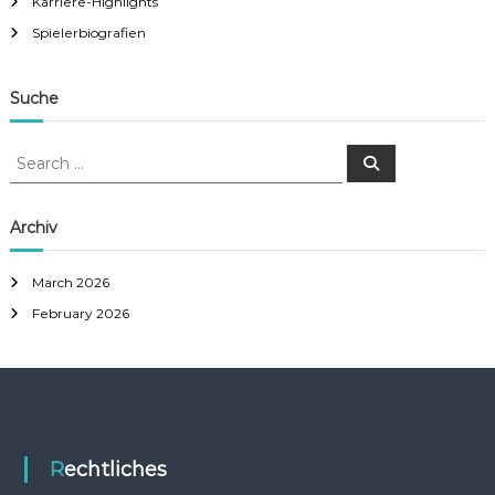
Karriere-Highlights
Spielerbiografien
Suche
S
S
e
e
a
a
r
c
r
Archiv
h
c
h
March 2026
f
February 2026
o
r
:
Rechtliches