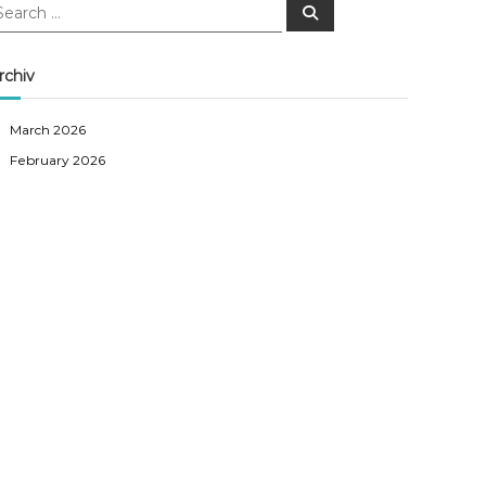
S
e
a
r
c
rchiv
h
March 2026
February 2026