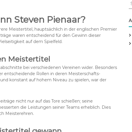
S
e
a
ann Steven Pienaar?
r
A
c
e Meistertitel, hauptsächlich in der englischen Premier
h
eiträge waren entscheidend für den Gewinn dieser
f
lseitigkeit auf dem Spielfeld.
o
r
:
n Meistertitel
itabschnitte bei verschiedenen Vereinen wider. Besonders
 er entscheidende Rollen in deren Meisterschafts-
 und konstant auf hohem Niveau zu spielen, war der
eiträge nicht nur auf das Tore schießen; seine
esserten die Leistungen seiner Teams erheblich. Dies
ch Meisterehren.
istertitel gewann