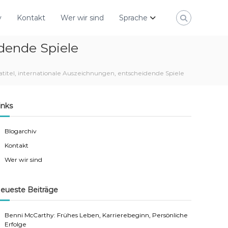
v
Kontakt
Wer wir sind
Sprache
idende Spiele
atitel, internationale Auszeichnungen, entscheidende Spiele
inks
Blogarchiv
Kontakt
Wer wir sind
eueste Beiträge
Benni McCarthy: Frühes Leben, Karrierebeginn, Persönliche
Erfolge